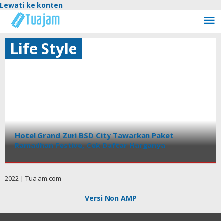
Lewati ke konten
Life Style
Hotel Grand Zuri BSD City Tawarkan Paket
Ramadhan Festive, Cek Daftar Harganya
Life
Style
2022 | Tuajam.com
Jumat,
Versi Non AMP
8
April