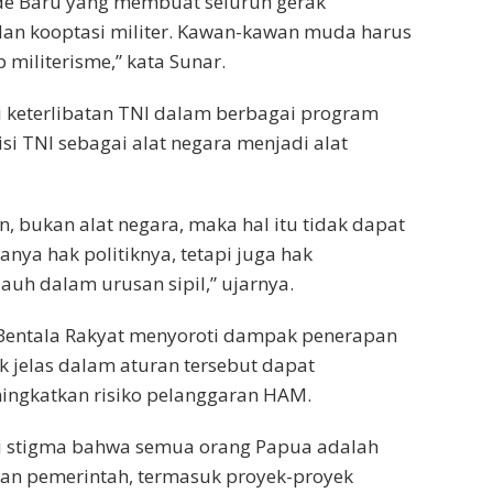
rde Baru yang membuat seluruh gerak
n kooptasi militer. Kawan-kawan muda harus
 militerisme,” kata Sunar.
i keterlibatan TNI dalam berbagai program
i TNI sebagai alat negara menjadi alat
n, bukan alat negara, maka hal itu tidak dapat
nya hak politiknya, tetapi juga hak
jauh dalam urusan sipil,” ujarnya.
a Bentala Rakyat menyoroti dampak penerapan
k jelas dalam aturan tersebut dapat
ningkatkan risiko pelanggaran HAM.
ari stigma bahwa semua orang Papua adalah
an pemerintah, termasuk proyek-proyek