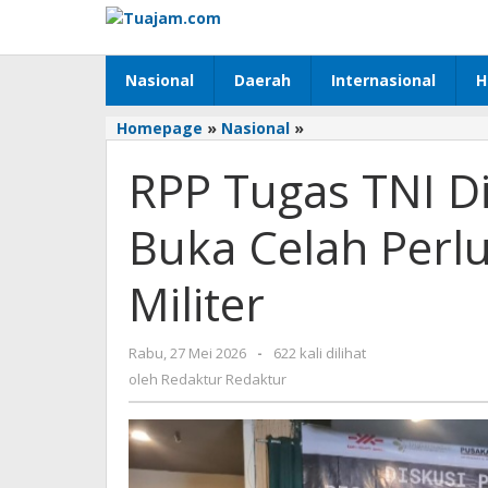
Lewati
ke
konten
Nasional
Daerah
Internasional
H
Homepage
»
Nasional
»
RPP
Tugas
RPP Tugas TNI Di
TNI
Dipersoalkan,
Dinilai
Buka Celah Per
Buka
Celah
Militer
Perluasan
Kewenangan
Militer
Rabu, 27 Mei 2026
oleh
-
622 kali dilihat
Redaktur
oleh
Redaktur Redaktur
Redaktur