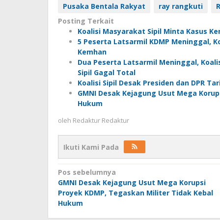
Pusaka Bentala Rakyat
ray rangkuti
R
Posting Terkait
Koalisi Masyarakat Sipil Minta Kasus K
5 Peserta Latsarmil KDMP Meninggal, Koa
Kemhan
Dua Peserta Latsarmil Meninggal, Koalis
Sipil Gagal Total
Koalisi Sipil Desak Presiden dan DPR Ta
GMNI Desak Kejagung Usut Mega Korups
Hukum
oleh
Redaktur Redaktur
Ikuti Kami Pada
Navigasi
Pos sebelumnya
GMNI Desak Kejagung Usut Mega Korupsi
pos
Proyek KDMP, Tegaskan Militer Tidak Kebal
Hukum