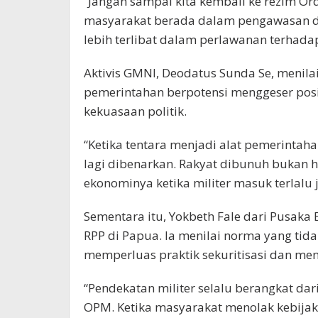
“Jangan sampai kita kembali ke rezim O
masyarakat berada dalam pengawasan da
lebih terlibat dalam perlawanan terhadap
Aktivis GMNI, Deodatus Sunda Se, menila
pemerintahan berpotensi menggeser posis
kekuasaan politik.
“Ketika tentara menjadi alat pemerintaha
lagi dibenarkan. Rakyat dibunuh bukan ha
ekonominya ketika militer masuk terlalu 
Sementara itu, Yokbeth Fale dari Pusak
RPP di Papua. Ia menilai norma yang tida
memperluas praktik sekuritisasi dan me
“Pendekatan militer selalu berangkat d
OPM. Ketika masyarakat menolak kebijak