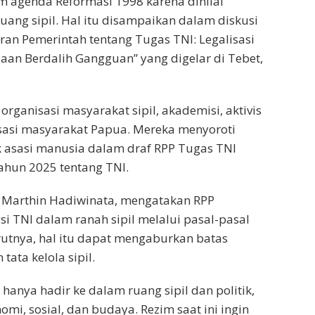
 agenda Reformasi 1998 karena dinilai
ruang sipil. Hal itu disampaikan dalam diskusi
ran Pemerintah tentang Tugas TNI: Legalisasi
an Berdalih Gangguan” yang digelar di Tebet,
rganisasi masyarakat sipil, akademisi, aktivis
isasi masyarakat Papua. Mereka menyoroti
ak asasi manusia dalam draf RPP Tugas TNI
ahun 2025 tentang TNI.
e, Marthin Hadiwinata, mengatakan RPP
 TNI dalam ranah sipil melalui pasal-pasal
urutnya, hal itu dapat mengaburkan batas
ata kelola sipil.
k hanya hadir ke dalam ruang sipil dan politik,
i, sosial, dan budaya. Rezim saat ini ingin