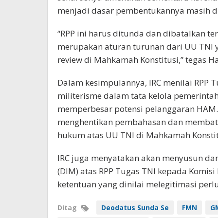
menjadi dasar pembentukannya masih di
“RPP ini harus ditunda dan dibatalkan te
merupakan aturan turunan dari UU TNI ya
review di Mahkamah Konstitusi,” tegas Ha
Dalam kesimpulannya, IRC menilai RPP T
militerisme dalam tata kelola pemerinta
memperbesar potensi pelanggaran HAM. 
menghentikan pembahasan dan membatal
hukum atas UU TNI di Mahkamah Konstit
IRC juga menyatakan akan menyusun dan
(DIM) atas RPP Tugas TNI kepada Komisi 
ketentuan yang dinilai melegitimasi perlu
Ditag
Deodatus Sunda Se
FMN
G