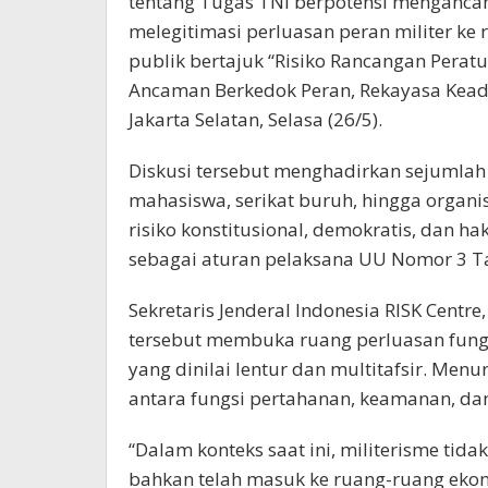
tentang Tugas TNI berpotensi mengancam
melegitimasi perluasan peran militer ke 
publik bertajuk “Risiko Rancangan Peratu
Ancaman Berkedok Peran, Rekayasa Keada
Jakarta Selatan, Selasa (26/5).
Diskusi tersebut menghadirkan sejumlah o
mahasiswa, serikat buruh, hingga organ
risiko konstitusional, demokratis, dan h
sebagai aturan pelaksana UU Nomor 3 T
Sekretaris Jenderal Indonesia RISK Centr
tersebut membuka ruang perluasan fungsi
yang dinilai lentur dan multitafsir. Men
antara fungsi pertahanan, keamanan, dan t
“Dalam konteks saat ini, militerisme tida
bahkan telah masuk ke ruang-ruang ekonom