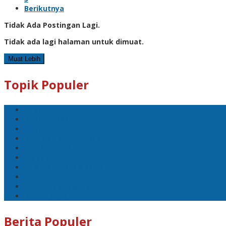
Berikutnya
Tidak Ada Postingan Lagi.
Tidak ada lagi halaman untuk dimuat.
Muat Lebih
Topik Populer
#Polri
#Pemilu 2024
#Kapolri
Pilkada Serentak 2024
#Mahfud MD
Wakapolri
#Listyo Sigit Prabowo
#Menko Polhukam
Prabowo Subianto
Putusan MK
Berita Populer