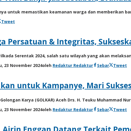
anya untuk memastikan keamanan warga dan memberikan bant
Tweet
ga Persatuan & Integritas, Sukses
ilkada Serentak 2024, salah satu wilayah yang akan melaksan
u, 23 November 2024
oleh
Redaktur Redaktur
Sebar
Tweet
Bukan untuk Kampanye, Mari Sukse
i Golongan Karya (GOLKAR) Aceh Drs. H. Teuku Muhammad Nurl
u, 23 November 2024
oleh
Redaktur Redaktur
Sebar
Tweet
Airin Enggan Datang Terkait Pem