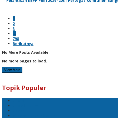
Pelantikan KBPP Polri 2026–2031 Pertegas Komitmen Bang
1
2
3
…
798
Berikutnya
No More Posts Available.
No more pages to load.
View More
Topik Populer
#Polri
#Pemilu 2024
#Kapolri
Pilkada Serentak 2024