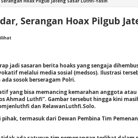
, Serangan Hoax Pilgub Jateng Sasar Luthfi-Yasin
dar, Serangan Hoax Pilgub Jat
ilihat
rap jadi sasaran berita hoaks yang sengaja dihemb
ovokatif melalui media sosial (medsos). Ilustrasi t
 ada sosok berseragam Polri.
tif yang bisa memancing kemarahan anggota atau ins
blos Ahmad Luthfi”. Gambar tersebut hingga kini mas
omjenluthfi dan RelawanLuthfi.Solo.
i pihak, termasuk dari Dewan Pembina Tim Pemenanga
tidak ada satupun tim pemenangan terlibat dalam p