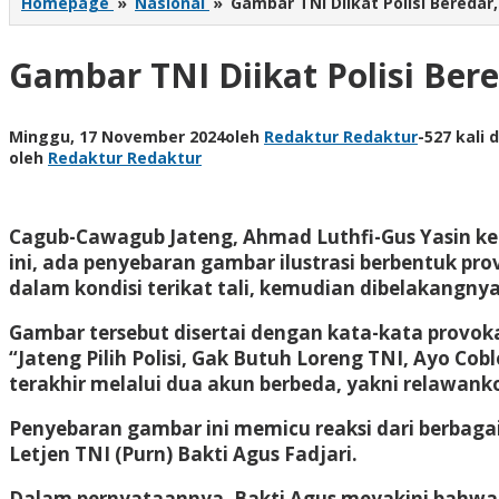
Homepage
»
Nasional
»
Gambar TNI Diikat Polisi Beredar
Gambar TNI Diikat Polisi Bere
Minggu, 17 November 2024
oleh
Redaktur Redaktur
-
527 kali d
oleh
Redaktur Redaktur
Cagub-Cawagub Jateng, Ahmad Luthfi-Gus Yasin ke
ini, ada penyebaran gambar ilustrasi berbentuk pr
dalam kondisi terikat tali, kemudian dibelakangnya
Gambar tersebut disertai dengan kata-kata provoka
“Jateng Pilih Polisi, Gak Butuh Loreng TNI, Ayo Co
terakhir melalui dua akun berbeda, yakni relawank
Penyebaran gambar ini memicu reaksi dari berbaga
Letjen TNI (Purn) Bakti Agus Fadjari.
Dalam pernyataannya, Bakti Agus meyakini bahwa 