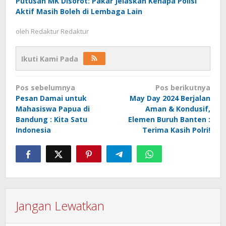
Putusan MK Disorot: Pakar Jelaskan Kenapa Polisi
Aktif Masih Boleh di Lembaga Lain
oleh
Redaktur Redaktur
Ikuti Kami Pada
Navigasi
Pos sebelumnya
Pos berikutnya
pos
Pesan Damai untuk
May Day 2024 Berjalan
Mahasiswa Papua di
Aman & Kondusif,
Bandung : Kita Satu
Elemen Buruh Banten :
Indonesia
Terima Kasih Polri!
Jangan Lewatkan