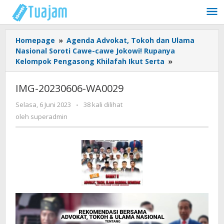
Lewati
ke
konten
Homepage
»
Agenda Advokat, Tokoh dan Ulama
Nasional Soroti Cawe-cawe Jokowi! Rupanya
Kelompok Pengasong Khilafah Ikut Serta
»
IMG-
20230606-
WA0029
IMG-20230606-WA0029
Selasa, 6 Juni 2023
oleh
-
38 kali dilihat
superadmin
oleh
superadmin