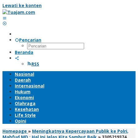
Lewati ke konten
Pencarian
Beranda
RSS
Nasional
Daerah
Internasional
Hukum
Ekonomi
Olahraga
Kesehatan
Life Style
Opini
Homepage
»
Meningkatnya Kepercayaan Publik ke Polri,
Mahfud MD : Hal Ini Jelas Kita Sambut Baik
»
3305219374