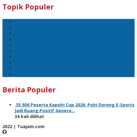
Topik Populer
#Polri
#Pemilu 2024
#Kapolri
Pilkada Serentak 2024
#Mahfud MD
Wakapolri
#Listyo Sigit Prabowo
#Menko Polhukam
Prabowo Subianto
Putusan MK
Berita Populer
35.936 Peserta Kapolri Cup 2026, Polri Dorong E-Sports
Jadi Ruang Positif Genera…
34 kali dilihat
2022 | Tuajam.com