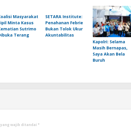
Koalisi Masyarakat
SETARA Institute:
Sipil Minta Kasus
Penahanan Febrie
Kematian Sutrimo
Bukan Tolok Ukur
Dibuka Terang
Akuntabilitas
Kapolri: Selama
Masih Bernapas,
Saya Akan Bela
Buruh
 yang wajib ditandai
*