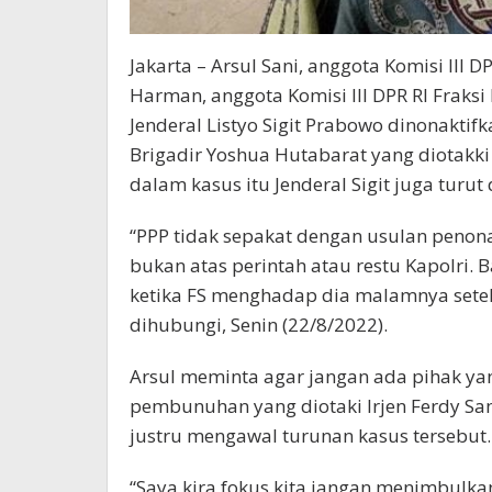
Jakarta – Arsul Sani, anggota Komisi III 
Harman, anggota Komisi III DPR RI Fraks
Jenderal Listyo Sigit Prabowo dinonakti
Brigadir Yoshua Hutabarat yang diotakki 
dalam kasus itu Jenderal Sigit juga turu
“PPP tidak sepakat dengan usulan penonak
bukan atas perintah atau restu Kapolri. 
ketika FS menghadap dia malamnya setelah
dihubungi, Senin (22/8/2022).
Arsul meminta agar jangan ada pihak ya
pembunuhan yang diotaki Irjen Ferdy S
justru mengawal turunan kasus tersebut.
“Saya kira fokus kita jangan menimbulka