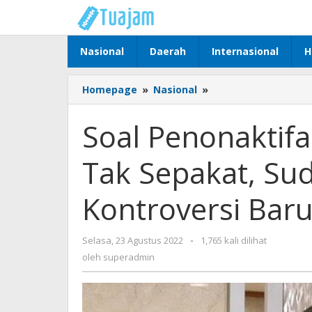
Lewati
ke
konten
Nasional
Daerah
Internasional
H
Homepage
»
Nasional
»
Soal
Penonaktifan
Kapolri,
Soal Penonaktifa
PPP
:
Tak Sepakat, Su
Kami
Tak
Sepakat,
Kontroversi Bar
Sudahlah
Jangan
Buat
Selasa, 23 Agustus 2022
oleh
-
1,765 kali dilihat
Kontroversi
superadmin
oleh
superadmin
Baru