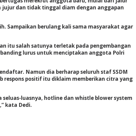
ertugas merekrut anggota baru, mulai dari jalur
n jujur dan tidak tinggal diam dengan anggapan
rsih. Sampaikan berulang kali sama masyarakat agar
uan itu salah satunya terletak pada pengembangan
berbanding lurus untuk menciptakan anggota Polri
mendaftar. Namun dia berharap seluruh staf SSDM
 respons positif itu diklaim memberikan citra yang
seluas-luasnya, hotline dan whistle blower system
” kata Dedi.