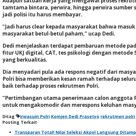
Adapun satuan kerja yang mengawal proses rekrutme
tamtama bintara, perwira, hingga perwira sumber s
jadi polisi itu harus membayar.
“Jadi harus clear kepada masyarakat bahwa masuk p
masyarakat betul-betul paham,” ucap Dedi.
Dedi menjelaskan terdapat pembaruan metode pada 
fitur UKJ digital, CAT, tes psikologi dengan metod
yang berkualitas.
Dia menyadari pula ada respons negatif dari masya
Polri bisa memberikan kesan ramah terhadap seluruh
baik terhadap proses rekrutmen Polri.
“Pertimbangan utama penerimaan calon anggota Polr
untuk mengakomodir dan merespons keluhan masyar
Ditag
Irwasum Polri
Komjen Dedi Prasetyo
rekrutmen polri
Posting Terkait
Transparan Total! Nilai Seleksi Akpol Langsung Ditamp