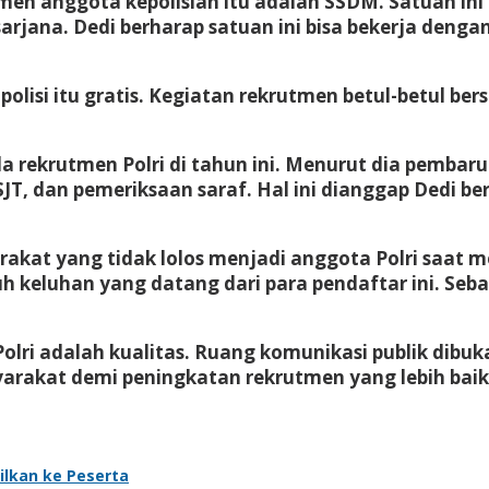
n anggota kepolisian itu adalah SSDM. Satuan ini b
arjana. Dedi berharap satuan ini bisa bekerja denga
olisi itu gratis. Kegiatan rekrutmen betul-betul be
rekrutmen Polri di tahun ini. Menurut dia pembar
e SJT, dan pemeriksaan saraf. Hal ini dianggap Dedi 
rakat yang tidak lolos menjadi anggota Polri saat 
 keluhan yang datang dari para pendaftar ini. Sebab
i adalah kualitas. Ruang komunikasi publik dibuka 
akat demi peningkatan rekrutmen yang lebih baik,
ilkan ke Peserta