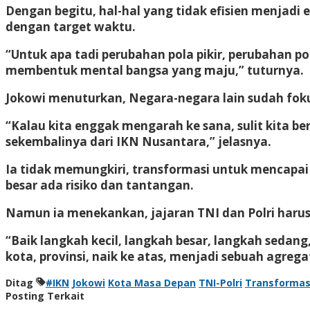
Dengan begitu, hal-hal yang tidak efisien menjadi e
dengan target waktu.
“Untuk apa tadi perubahan pola pikir, perubahan p
membentuk mental bangsa yang maju,” tuturnya.
Jokowi menuturkan, Negara-negara lain sudah foku
“Kalau kita enggak mengarah ke sana, sulit kita b
sekembalinya dari IKN Nusantara,” jelasnya.
Ia tidak memungkiri, transformasi untuk mencapai
besar ada risiko dan tantangan.
Namun ia menekankan, jajaran TNI dan Polri harus
“Baik langkah kecil, langkah besar, langkah sedan
kota, provinsi, naik ke atas, menjadi sebuah agrega
Ditag
#IKN
Jokowi
Kota Masa Depan
TNI-Polri
Transformas
Posting Terkait