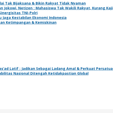
ilai Tak Bijaksana & Bikin Rakyat Tidak Nyaman
n Jokowi, Netizen : Mahasiswa Tak Wakili Rakyat, Kurang Kaj
inergisitas TNI-Polri
u Jaga Kestabilan Ekonomi Indonesia
kan Ketimpangan & Kemiskinan
s’ad Latif : Jadikan Sebagai Ladang Amal & Perkuat Persatu
tabilitas Nasional Ditengah Ketidakpastian Global