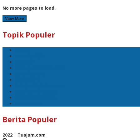
No more pages to load.
View More
Topik Populer
#Polri
#Pemilu 2024
#Kapolri
Pilkada Serentak 2024
#Mahfud MD
Wakapolri
#Listyo Sigit Prabowo
#Menko Polhukam
Prabowo Subianto
Putusan MK
Berita Populer
2022 | Tuajam.com