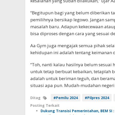
kesalahan yang sudah dilakukan,” ujar A
“Begitupun bagi yang belum diberikan ta
pemilihnya bersikap legowo. Jangan sa
masalah baru. Adapun kekecewaan ataupu
bisa diproses dengan cara yang sesuai d
Aa Gym juga mengajak semua pihak sela
kehidupan ini adalah tentang keimanan d
“Toh, nanti kalau hasilnya belum sesuai
untuk tetap berbuat kebaikan, tetaplah b
adalah untuk beriman teguh, dan berama
situasi apa pun. Mudah-mudahan negeri i
Ditag
#Pemilu 2024
#Pilpres 2024
Posting Terkait
Dukung Transisi Pemerintahan, BEM SI