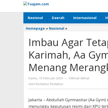
Lewati
ke
konten
Nasional
Daerah
Internasional
H
Homepage
»
Nasional
»
Imbau
Agar
Imbau Agar Teta
Tetap
Ber-
akhlakul
Karimah, Aa Gym
Karimah,
Aa
Menang Merangk
Gym
:
Semoga
Kamis, 15 Februari 2024
oleh
-
598 kali dilihat
yang
Redaktur
oleh
Redaktur Redaktur
Menang
Redaktur
Merangkul,
yang
Jakarta – Abdullah Gymnastiar (Aa Gym)
Kalah
Legowo
menunggu keputusan resmi dari KPU terka