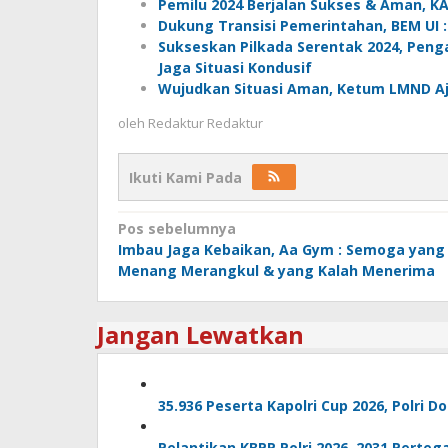
Pemilu 2024 Berjalan Sukses & Aman, KAM
Dukung Transisi Pemerintahan, BEM UI
Sukseskan Pilkada Serentak 2024, Peng
Jaga Situasi Kondusif
Wujudkan Situasi Aman, Ketum LMND Aj
oleh
Redaktur Redaktur
Ikuti Kami Pada
Navigasi
Pos sebelumnya
Imbau Jaga Kebaikan, Aa Gym : Semoga yang
pos
Menang Merangkul & yang Kalah Menerima
Jangan Lewatkan
35.936 Peserta Kapolri Cup 2026, Polri 
Pelantikan KBPP Polri 2026–2031 Perte