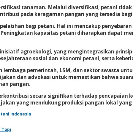
rsifikasi tanaman. Melalui diversifikasi, petani t
ontribusi pada keragaman pangan yang tersedia bag
elatihan bagi petani. Hal ini mencakup penyebaran 
eningkatan kapasitas petani diharapkan dapat mend
siatif agroekologi, yang mengintegrasikan prinsip-p
sejahteraan sosial dan ekonomi petani, serta keber
ngan lembaga pemerintah, LSM, dan sektor swasta u
bijakan dan advokasi untuk memastikan bahwa suar
nan pangan.
 berkontribusi secara signifikan terhadap pencapai
bijakan yang mendukung produksi pangan lokal yang
etani Indonesia
t Topi