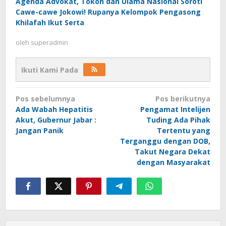
Agenda Advokat, Tokoh dan Ulama Nasional Soroti
Cawe-cawe Jokowi! Rupanya Kelompok Pengasong
Khilafah Ikut Serta
oleh
superadmin
Ikuti Kami Pada
Navigasi
Pos sebelumnya
Pos berikutnya
pos
Ada Wabah Hepatitis
Pengamat Intelijen
Akut, Gubernur Jabar :
Tuding Ada Pihak
Jangan Panik
Tertentu yang
Terganggu dengan DOB,
Takut Negara Dekat
dengan Masyarakat