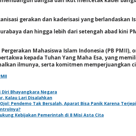
tif membangun bangsa dan ikut mencetak kader ban
anisasi gerakan dan kaderisasi yang berlandaskan 
di Surabaya dan hingga lebih dari setengah abad kini 
ar Pergerakan Mahasiswa Islam Indonesia (PB PMII), o
ertakwa kepada Tuhan Yang Maha Esa, yang memiliki 
lkan ilmunya, serta komitmen memperjuangkan cit
MII
i Diri Bhayangkara Negara
, Kalau Lari Disalahkan
 Ojol: Pendemo Tak Bersalah, Aparat Bisa Panik Karena Terjep
ntrolnya?
kung Kebijakan Pemerintah di 8 Misi Asta Cita