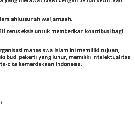
gsa yang merawat NKRI dengan penuh kecintaan
Islam ahlussunah waljamaah.
PMII terus eksis untuk memberikan kontribusi bagi
rganisasi mahasiswa Islam ini memiliki tujuan,
budi pekerti yang luhur, memiliki intelektualitas
a-cita kemerdekaan Indonesia.
it