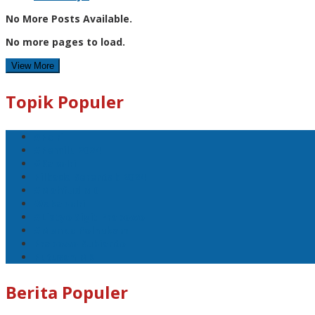
No More Posts Available.
No more pages to load.
View More
Topik Populer
#Polri
#Pemilu 2024
#Kapolri
Pilkada Serentak 2024
#Mahfud MD
Wakapolri
#Listyo Sigit Prabowo
#Menko Polhukam
Prabowo Subianto
Putusan MK
Berita Populer