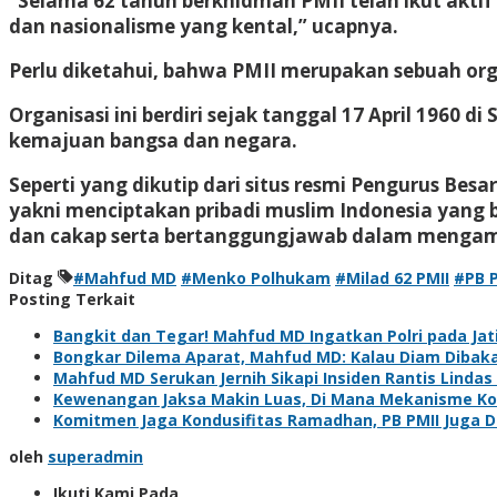
“Selama 62 tahun berkhidmah PMII telah ikut ak
dan nasionalisme yang kental,” ucapnya.
Perlu diketahui, bahwa PMII merupakan sebuah org
Organisasi ini berdiri sejak tanggal 17 April 1960 
kemajuan bangsa dan negara.
Seperti yang dikutip dari situs resmi Pengurus Bes
yakni menciptakan pribadi muslim Indonesia yang b
dan cakap serta bertanggungjawab dalam mengama
Ditag
#Mahfud MD
#Menko Polhukam
#Milad 62 PMII
#PB P
Posting Terkait
Bangkit dan Tegar! Mahfud MD Ingatkan Polri pada Jat
Bongkar Dilema Aparat, Mahfud MD: Kalau Diam Dibakar
Mahfud MD Serukan Jernih Sikapi Insiden Rantis Lindas
Kewenangan Jaksa Makin Luas, Di Mana Mekanisme Ko
Komitmen Jaga Kondusifitas Ramadhan, PB PMII Juga Du
oleh
superadmin
Ikuti Kami Pada