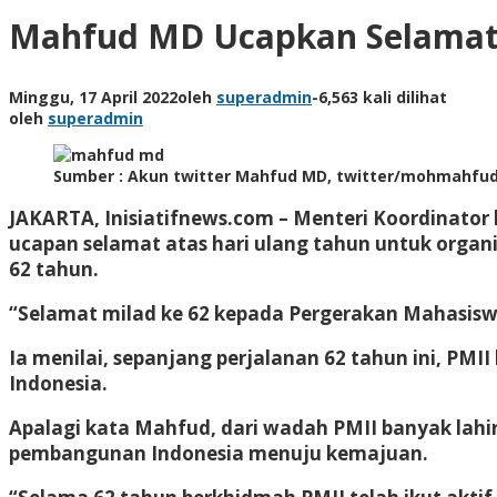
Mahfud MD Ucapkan Selamat 
Minggu, 17 April 2022
oleh
superadmin
-
6,563 kali dilihat
oleh
superadmin
Sumber : Akun twitter Mahfud MD, twitter/mohmahf
JAKARTA, Inisiatifnews.com –
Menteri Koordinato
ucapan selamat atas hari ulang tahun untuk organ
62 tahun.
“Selamat milad ke 62 kepada Pergerakan Mahasiswa
Ia menilai, sepanjang perjalanan 62 tahun ini, P
Indonesia.
Apalagi kata Mahfud, dari wadah PMII banyak lah
pembangunan Indonesia menuju kemajuan.