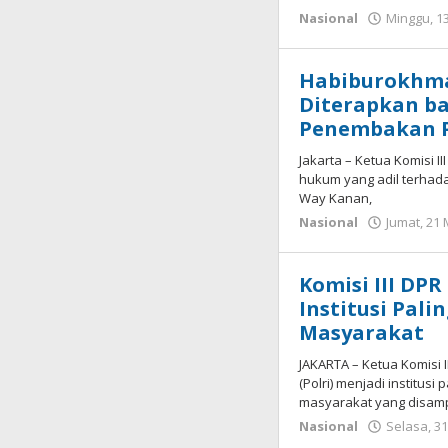
Nasional
Minggu, 13
Habiburokhma
Diterapkan b
Penembakan P
Jakarta – Ketua Komisi 
hukum yang adil terhad
Way Kanan,
Nasional
Jumat, 21
Komisi III DPR
Institusi Pal
Masyarakat
JAKARTA – Ketua Komisi 
(Polri) menjadi institus
masyarakat yang disam
Nasional
Selasa, 3