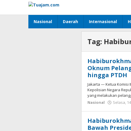
Lewati
ke
konten
Nasional
Daerah
Internasional
H
Tag:
Habibu
Habiburokhman
Oknum Pelang
hingga PTDH
Jakarta — Ketua Komisi 
Kepolisian Negara Repu
yang melakukan pelangg
Nasional
Selasa, 14
Habiburokhman
Bawah Preside