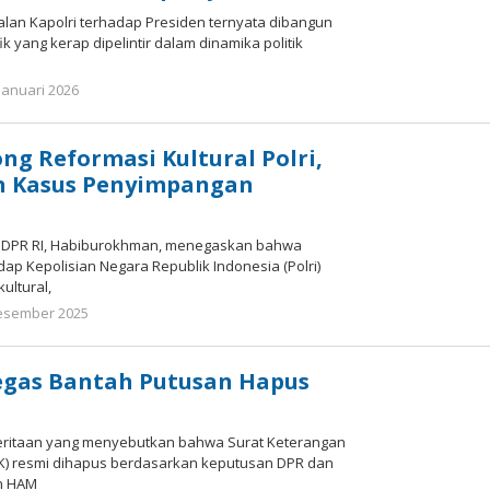
yalan Kapolri terhadap Presiden ternyata dibangun
ik yang kerap dipelintir dalam dinamika politik
Januari 2026
oleh
Redaktur
Redaktur
ong Reformasi Kultural Polri,
an Kasus Penyimpangan
III DPR RI, Habiburokhman, menegaskan bahwa
ap Kepolisian Negara Republik Indonesia (Polri)
ultural,
esember 2025
oleh
Redaktur
Redaktur
egas Bantah Putusan Hapus
eritaan yang menyebutkan bahwa Surat Keterangan
CK) resmi dihapus berdasarkan keputusan DPR dan
n HAM