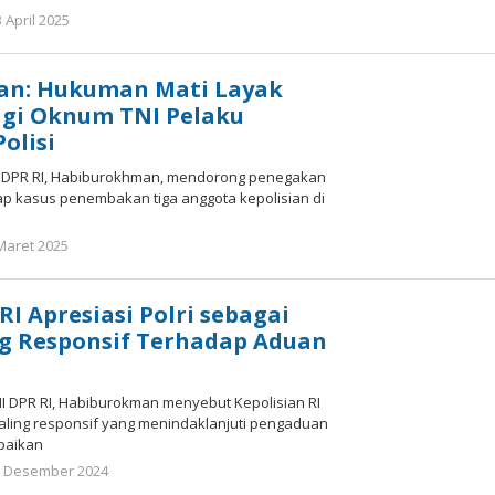
 April 2025
oleh
Redaktur
Redaktur
n: Hukuman Mati Layak
agi Oknum TNI Pelaku
olisi
III DPR RI, Habiburokhman, mendorong penegakan
ap kasus penembakan tiga anggota kepolisian di
 Maret 2025
oleh
Redaktur
Redaktur
 RI Apresiasi Polri sebagai
ing Responsif Terhadap Aduan
III DPR RI, Habiburokman menyebut Kepolisian RI
i paling responsif yang menindaklanjuti pengaduan
paikan
1 Desember 2024
oleh
Redaktur