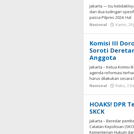
Jakarta — Isu ketidaklo
dari dua tudingan spesif
pasca-Pilpres 2024. Hal
Nasional
Kamis, 29 
Komisi III Dor
Soroti Deret
Anggota
Jakarta – Ketua Komisi 
agenda reformasi terhad
harus dilakukan secara k
Nasional
Rabu, 3 D
HOAKS! DPR T
SKCK
Jakarta – Beredar pemb
Catatan Kepolisian (SK
Kementerian Hukum da